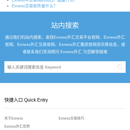
Exness交易软件是什么？
站内搜索
通过我们的站内搜索，查找Exness外汇交易平台官网、Exness外汇
官网、Exness外汇交易官网、Exness外汇集团官网资讯等信息，或
者联系我们资深顾问 Exness外汇 为您解答疑难
快捷入口 Quick Entry
关于Exness
Exness交易技巧
Exness外汇优势