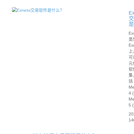
E
交
是
E
类
E
上
可
元
软
集
括
Me
4 
Me
5 
20
14