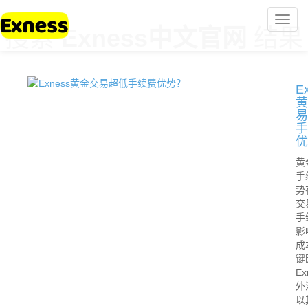
Toggl
搜索
Exness中文官网
结果
navig
E
黄
易
手
优
黄
手
势
交
手
影
成
键
Ex
外
以