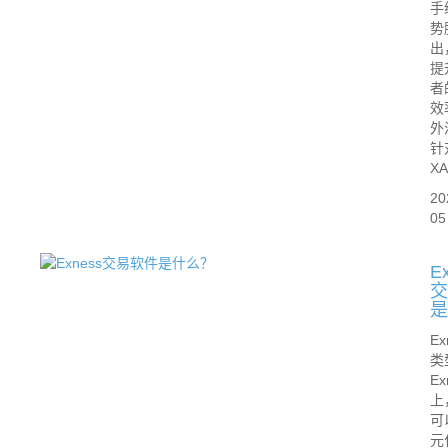
手
势
出
提
者
效
外
针
X
20
05
E
交
是
E
类
E
上
可
元