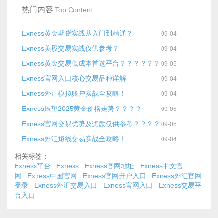
热门内容
Top Content
Exness黄金期货实战从入门到精通？
09-04
Exness美股交易实战仅供参考？
09-04
Exness黄金交易低成本首选平台？？？？？？
09-05
Exness官网入口核心交易品种详解
09-04
Exness外汇模拟账户实战全攻略！
09-04
Exness展望2025黄金价格走势？？？？
09-05
Exness官网交易优势及奖励仅供参考？？？？
09-05
Exness外汇短线交易实战全攻略！
09-04
相关标签：
Exness平台
Exness
Exness官网地址
Exness中文官
网
Exness中国官网
Exness官网开户入口
Exness外汇官网
登录
Exness外汇交易入口
Exness官网入口
Exness交易平
台入口