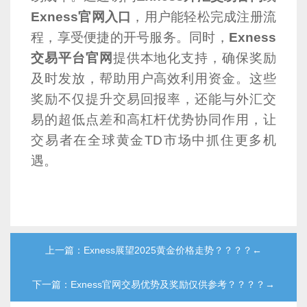
Exness官网入口
，用户能轻松完成注册流
程，享受便捷的开号服务。同时，
Exness
交易平台官网
提供本地化支持，确保奖励
及时发放，帮助用户高效利用资金。这些
奖励不仅提升交易回报率，还能与外汇交
易的超低点差和高杠杆优势协同作用，让
交易者在全球黄金TD市场中抓住更多机
遇。
上一篇：Exness展望2025黄金价格走势？？？？←
下一篇：Exness官网交易优势及奖励仅供参考？？？？→