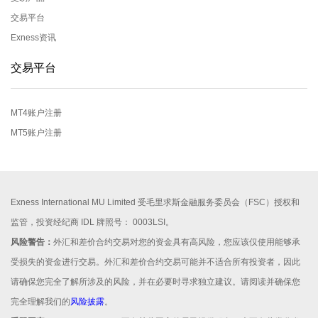
交易平台
Exness资讯
交易平台
MT4账户注册
MT5账户注册
Exness International MU Limited 受毛里求斯金融服务委员会（FSC）授权和
监管，投资经纪商 IDL 牌照号： 0003LSI。
风险警告：
外汇和差价合约交易对您的资金具有高风险，您应该仅使用能够承
受损失的资金进行交易。外汇和差价合约交易可能并不适合所有投资者，因此
请确保您完全了解所涉及的风险，并在必要时寻求独立建议。请阅读并确保您
完全理解我们的
风险披露
。