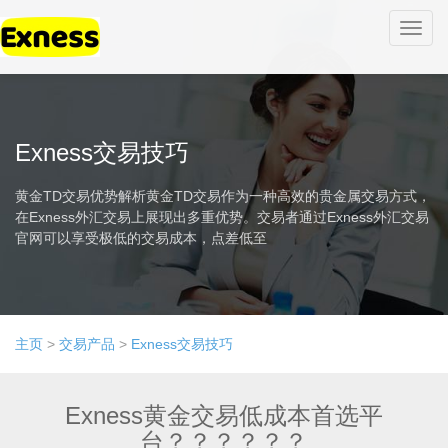
Toggl
navig
Exness交易技巧
黄金TD交易优势解析黄金TD交易作为一种高效的贵金属交易方式，
在Exness外汇交易上展现出多重优势。交易者通过Exness外汇交易
官网可以享受极低的交易成本，点差低至
主页
>
交易产品
>
Exness交易技巧
Exness黄金交易低成本首选平
台？？？？？？