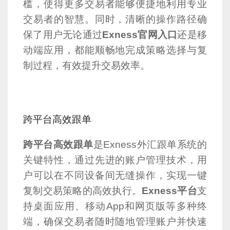
槛，使得更多交易者能够便捷地利用专业
交易者的智慧。同时，清晰的操作路径确
保了用户无论通过
Exness官网入口
还是移
动端应用，都能顺畅地完成策略选择与复
制过程，有效提升交易效率。
跨平台高效跟单
跨平台高效跟单
是Exness外汇跟单系统的
关键特性，通过先进的账户管理技术，用
户可以在不同设备间无缝操作，实现一键
复制交易策略的高效执行。
Exness平台
支
持桌面应用、移动App和网页版等多种终
端，确保交易者随时随地管理账户并快速