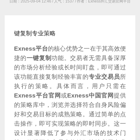
日期：2025-09-04 12:46 / 人气：
1537
/ 作者：Exness外汇交易官网平台
键复制专业策略
Exness平台
的核心优势之一在于其高效便
捷的
一键复制
功能。交易者无需具备深厚
的市场分析经验或长时间盯盘，即可通过
该功能直接复制经验丰富的
专业交易员
所
执行的策略。具体而言，用户只需在
Exness平台官网
或
Exness中国官网
提供
的策略库中，浏览并选择符合自身风险偏
好和交易目标的成熟策略。通过简单的点
击操作，即可实现策略的即时同步。这一
设计显著降低了参与外汇市场的技术门