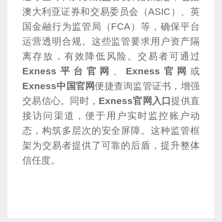
澳大利亚证券和交易委员会（ASIC）、英
国金融行为监管局（FCA）等，确保平台
运营透明合规。这些监管要求用户资产隔
离存放，有效降低风险。交易者可通过
Exness平台官网
、
Exness官网
或
Exness中国官网
便捷查询监管证书，增强
交易信心。同时，
Exness官网入口
提供直
接访问渠道，便于用户实时监控账户动
态，构筑多层次的安全屏障。这种监管框
架为交易者提供了可靠的后盾，提升整体
信任度。