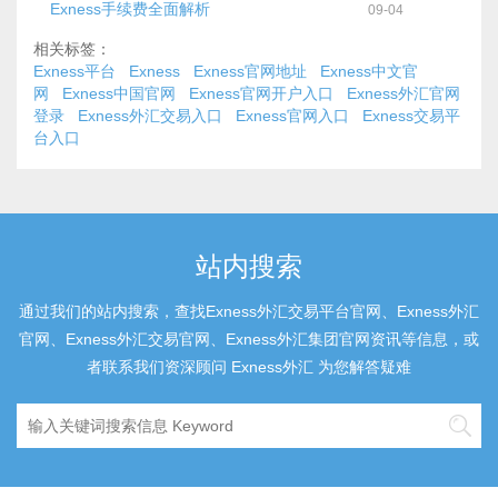
Exness手续费全面解析
09-04
相关标签：
Exness平台
Exness
Exness官网地址
Exness中文官
网
Exness中国官网
Exness官网开户入口
Exness外汇官网
登录
Exness外汇交易入口
Exness官网入口
Exness交易平
台入口
站内搜索
通过我们的站内搜索，查找Exness外汇交易平台官网、Exness外汇
官网、Exness外汇交易官网、Exness外汇集团官网资讯等信息，或
者联系我们资深顾问 Exness外汇 为您解答疑难